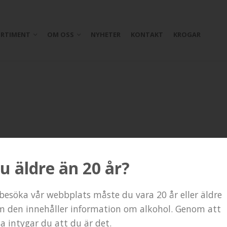
RTIMENT
OM OSS
NYHETER
KONTAKT
KROGAR
ra en kommentar.
u äldre än 20 år?
 besöka vår webbplats måste du vara 20 år eller äldre
m den innehåller information om alkohol. Genom att
ta intygar du att du är det.