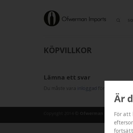
SO
KÖPVILLKOR
Lämna ett svar
Du måste vara
inloggad
för att publice
Är d
Copyright 2014 ©
Ofwerman Imports
.
För att
efterso
fortsät