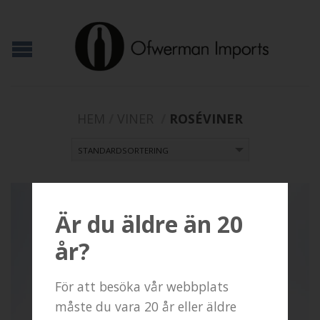
HEM
/
VINER
/
ROSÉVINER
Är du äldre än 20
år?
För att besöka vår webbplats
måste du vara 20 år eller äldre