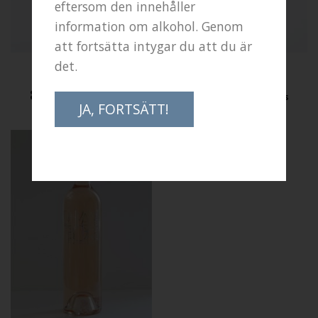
eftersom den innehåller
information om alkohol. Genom
att fortsätta intygar du att du är
ROSÉVINER
ROSÉVINER
det.
Crazy Tropez
La Vie En R…
89,00
kr
99,00
kr
inkl. moms
inkl. moms
JA, FORTSÄTT!