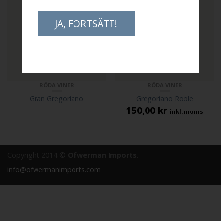
JA, FORTSÄTT!
RÖDA VINER
RÖDA VINER
Gran Gregoriano
Gregoriano Roble
150,00
kr
inkl. moms
Copyright 2014 ©
Ofwerman Imports
.
info@ofwermanimports.com