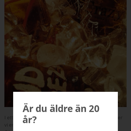
Är du äldre än 20
år?
I ett varmt och härligt sommarfuktigt Göteborg håller
vi en bokad vinprovning.